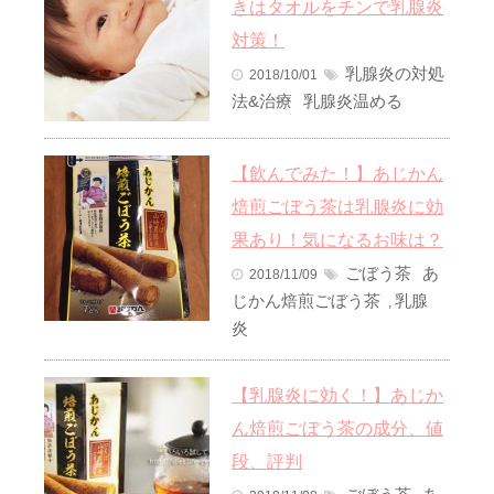
きはタオルをチンで乳腺炎
対策！
乳腺炎の対処
2018/10/01
法&治療
乳腺炎温める
【飲んでみた！】あじかん
焙煎ごぼう茶は乳腺炎に効
果あり！気になるお味は？
ごぼう茶
あ
2018/11/09
じかん焙煎ごぼう茶
乳腺
,
炎
【乳腺炎に効く！】あじか
ん焙煎ごぼう茶の成分、値
段、評判