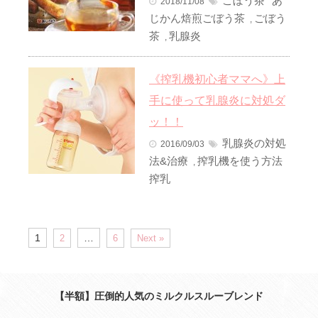
ごぼう茶
あ
2018/11/08
じかん焙煎ごぼう茶
ごぼう
,
茶
乳腺炎
,
《搾乳機初心者ママへ》上
手に使って乳腺炎に対処ダ
ッ！！
乳腺炎の対処
2016/09/03
法&治療
搾乳機を使う方法
,
搾乳
1
…
2
6
Next »
【半額】圧倒的人気のミルクルスルーブレンド