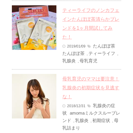
ティーライフのノンカフェ
インたんぽぽ茶清らかブレ
ンドを1ヶ月間試してみ
た！
たんぽぽ茶
2019/01/09
たんぽぽ茶
ティーライフ
,
,
乳腺炎
母乳育児
,
母乳育児のママは要注意！
乳腺炎の初期症状を見逃す
な！
乳腺炎の症
2018/12/31
状
amomaミルクスルーブレ
ンド
乳腺炎
初期症状
母
,
,
,
乳詰まり