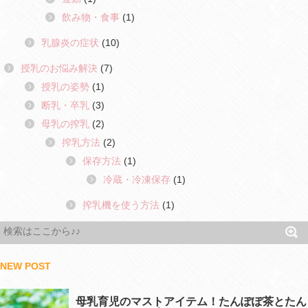
飲み物・食事
(1)
乳腺炎の症状
(10)
授乳のお悩み解決
(7)
授乳の姿勢
(1)
断乳・卒乳
(3)
母乳の搾乳
(2)
搾乳方法
(2)
保存方法
(1)
冷蔵・冷凍保存
(1)
搾乳機を使う方法
(1)
NEW POST
母乳育児のマストアイテム！たんぽぽ茶とたん