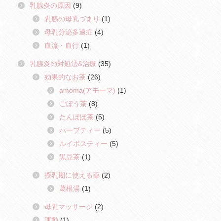
乳腺炎の原因
(9)
乳腺の母乳づまり
(1)
母乳分泌多過症
(4)
血流・血行
(1)
乳腺炎の対処法&治療
(35)
効果的なお茶
(26)
amoma(アモーマ)
(1)
ごぼう茶
(8)
たんぽぽ茶
(5)
ハーブティー
(5)
ルイボスティー
(5)
黒豆茶
(1)
授乳期に使える薬
(2)
葛根湯
(1)
母乳マッサージ
(2)
運動
(1)