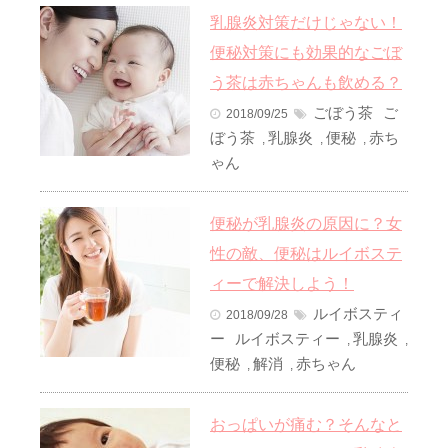
乳腺炎対策だけじゃない！
便秘対策にも効果的なごぼ
う茶は赤ちゃんも飲める？
ごぼう茶
ご
2018/09/25
ぼう茶
乳腺炎
便秘
赤ち
,
,
,
ゃん
便秘が乳腺炎の原因に？女
性の敵、便秘はルイボステ
ィーで解決しよう！
ルイボスティ
2018/09/28
ー
ルイボスティー
乳腺炎
,
,
便秘
解消
赤ちゃん
,
,
おっぱいが痛む？そんなと