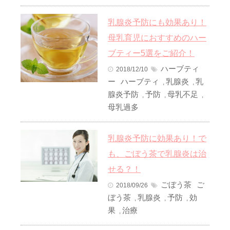
乳腺炎予防にも効果あり！
母乳育児におすすめのハー
ブティー5選をご紹介！
ハーブティ
2018/12/10
ー
ハーブティ
乳腺炎
乳
,
,
腺炎予防
予防
母乳不足
,
,
,
母乳過多
乳腺炎予防に効果あり！で
も、ごぼう茶で乳腺炎は治
せる？！
ごぼう茶
ご
2018/09/26
ぼう茶
乳腺炎
予防
効
,
,
,
果
治療
,