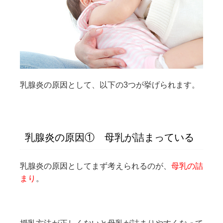
乳腺炎の原因として、以下の3つが挙げられます。
乳腺炎の原因① 母乳が詰まっている
乳腺炎の原因としてまず考えられるのが、
母乳の詰
まり
。