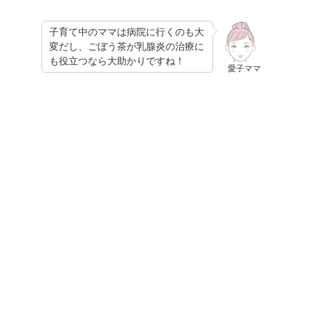
子育て中のママは病院に行くのも大
変だし、ごぼう茶が乳腺炎の治療に
も役立つなら大助かりですね！
愛子ママ