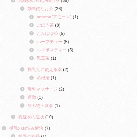
乳腺炎の対処法&治療
(35)
効果的なお茶
(26)
amoma(アモーマ)
(1)
ごぼう茶
(8)
たんぽぽ茶
(5)
ハーブティー
(5)
ルイボスティー
(5)
黒豆茶
(1)
授乳期に使える薬
(2)
葛根湯
(1)
母乳マッサージ
(2)
運動
(1)
飲み物・食事
(1)
乳腺炎の症状
(10)
授乳のお悩み解決
(7)
授乳の姿勢
(1)