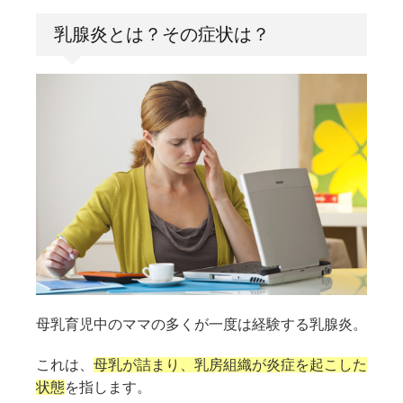
乳腺炎とは？その症状は？
母乳育児中のママの多くが一度は経験する乳腺炎。
これは、
母乳が詰まり、乳房組織が炎症を起こした
状態
を指します。