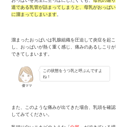
おっぱいを完全に空っぽにしたくても、
母乳の通り
道である乳管が詰まってしまうと、母乳がおっぱい
に溜まってしまいます
。
溜まったおっぱいは乳腺組織を圧迫して炎症を起こ
し、おっぱいが熱く重く感じ、痛みのあるしこりが
できてしまいます。
この状態をうつ乳と呼ぶんですよ
ね！
優ママ
また、このような痛みが出てきた場合、乳頭を確認
してみてください。