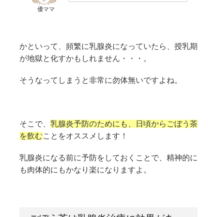
優ママ
かといって、頻繁に乳腺炎になっていたら、授乳期
が地獄と化すかもしれません・・・。
そうなってしまうと非常に勿体無いですよね。
そこで、
乳腺炎予防のためにも、日頃からごぼう茶
を飲む
ことをオススメします！
乳腺炎になる前に予防をしておくことで、精神的に
も肉体的にもかなり楽になりますよ。