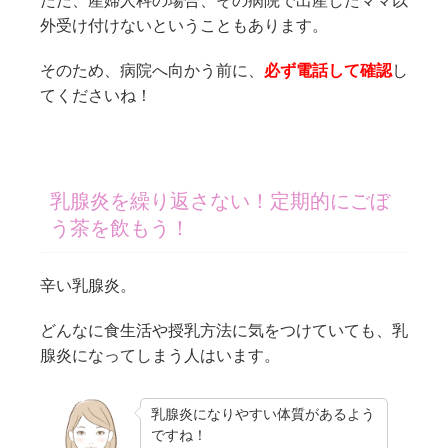
ただ、産婦人科の場合、その病院で出産したママ以
外受け付けないということもあります。
そのため、病院へ向かう前に、
必ず電話して確認
し
てくださいね！
乳腺炎を繰り返さない！定期的にごぼ
う茶を飲もう！
辛い乳腺炎。
どんなに食生活や授乳方法に気をつけていても、乳
腺炎になってしまう人はいます。
乳腺炎になりやすい体質があるよう
ですね！