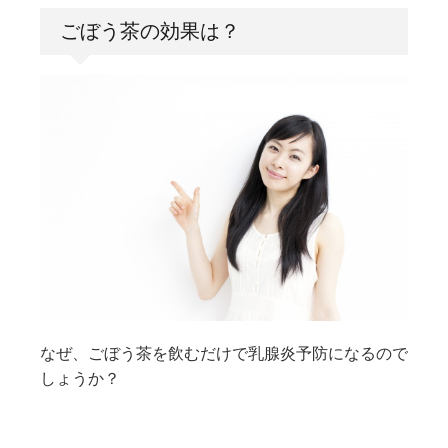
ごぼう茶の効果は？
なぜ、ごぼう茶を飲むだけで乳腺炎予防になるので
しょうか？