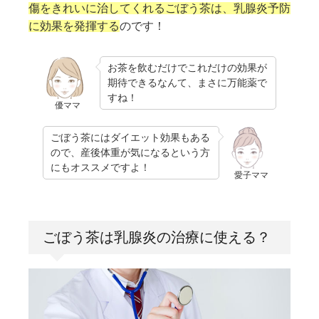
傷をきれいに治してくれるごぼう茶は、乳腺炎予防
に効果を発揮する
のです！
お茶を飲むだけでこれだけの効果が
期待できるなんて、まさに万能薬で
すね！
優ママ
ごぼう茶にはダイエット効果もある
ので、産後体重が気になるという方
にもオススメですよ！
愛子ママ
ごぼう茶は乳腺炎の治療に使える？