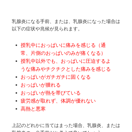
乳腺炎になる手前、または、乳腺炎になった場合は
以下の症状や兆候が見られます。
授乳中におっぱいに痛みを感じる（通
常、片側のおっぱいのみが痛くなる）
授乳中以外でも、おっぱいに圧迫するよ
うな痛みやチクチクとした痛みを感じる
おっぱいがガチガチに固くなる
おっぱいが腫れる
おっぱいが熱を帯びている
疲労感が取れず、体調が優れない
高熱と悪寒
上記のどれかに当てはまった場合、乳腺炎、または