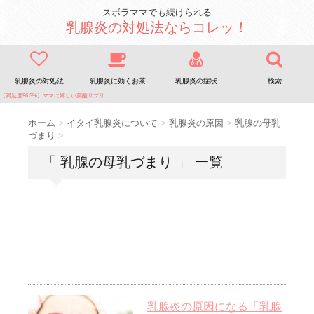
スボラママでも続けられる
乳腺炎の対処法ならコレッ！
乳腺炎の対処法
乳腺炎に効くお茶
乳腺炎の症状
検索
【満足度96.3%】ママに嬉しい葉酸サプリ
ホーム
>
イタイ乳腺炎について
>
乳腺炎の原因
>
乳腺の母乳
づまり
>
「 乳腺の母乳づまり 」 一覧
乳腺炎の原因になる「乳腺