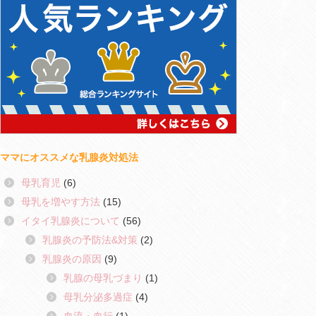
ママにオススメな乳腺炎対処法
母乳育児
(6)
母乳を増やす方法
(15)
イタイ乳腺炎について
(56)
乳腺炎の予防法&対策
(2)
乳腺炎の原因
(9)
乳腺の母乳づまり
(1)
母乳分泌多過症
(4)