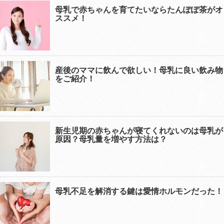
母乳で赤ちゃんを育てたいならたんぽぽ茶がオ
ススメ！
産後のママに飲んで欲しい！母乳に良い飲み物
をご紹介！
新生児期の赤ちゃんが寝てくれないのは母乳が
原因？母乳量を増やす方法は？
母乳不足を解消する鍵は愛情ホルモンだった！