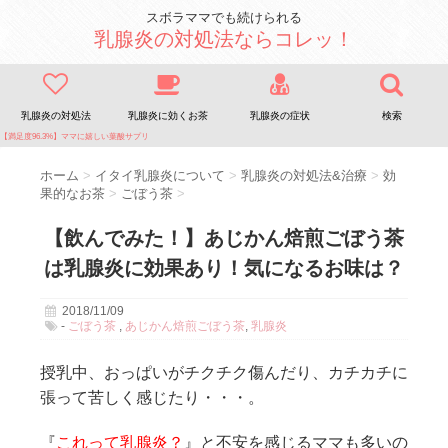
スボラママでも続けられる
乳腺炎の対処法ならコレッ！
乳腺炎の対処法
乳腺炎に効くお茶
乳腺炎の症状
検索
【満足度96.3%】ママに嬉しい葉酸サプリ
ホーム
>
イタイ乳腺炎について
>
乳腺炎の対処法&治療
>
効
果的なお茶
>
ごぼう茶
>
【飲んでみた！】あじかん焙煎ごぼう茶
は乳腺炎に効果あり！気になるお味は？
2018/11/09
-
ごぼう茶
,
あじかん焙煎ごぼう茶
,
乳腺炎
授乳中、おっぱいがチクチク傷んだり、カチカチに
張って苦しく感じたり・・・。
『
これって乳腺炎？
』と不安を感じるママも多いの