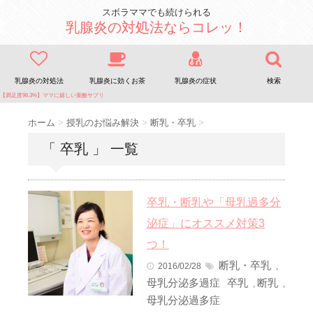
スボラママでも続けられる
乳腺炎の対処法ならコレッ！
乳腺炎の対処法
乳腺炎に効くお茶
乳腺炎の症状
検索
【満足度96.3%】ママに嬉しい葉酸サプリ
ホーム
>
授乳のお悩み解決
>
断乳・卒乳
>
「 卒乳 」 一覧
卒乳・断乳や「母乳過多分
泌症」にオススメ対策3
つ！
断乳・卒乳
2016/02/28
,
母乳分泌多過症
卒乳
断乳
,
,
母乳分泌過多症