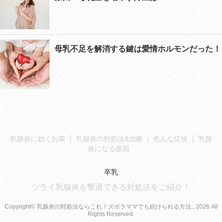
母乳不足を解消する鍵は愛情ホルモンだった！
乳腺炎に効くお茶
乳腺炎の対処法&治療
色んな症状
乳腺
炎になる原因
卒乳
ツライ乳腺炎を撃退できる対処法をご紹介！
Copyright© 乳腺炎の対処法ならこれ！ズボラママでも続けられる方法 , 2026 All
Rights Reserved.