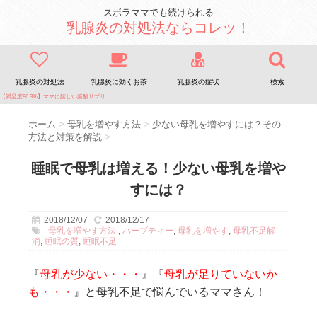
スボラママでも続けられる
乳腺炎の対処法ならコレッ！
乳腺炎の対処法
乳腺炎に効くお茶
乳腺炎の症状
検索
【満足度96.3%】ママに嬉しい葉酸サプリ
ホーム
>
母乳を増やす方法
>
少ない母乳を増やすには？その
方法と対策を解説
>
睡眠で母乳は増える！少ない母乳を増や
すには？
2018/12/07
2018/12/17
-
母乳を増やす方法
,
ハーブティー
,
母乳を増やす
,
母乳不足解
消
,
睡眠の質
,
睡眠不足
『
母乳が少ない・・・
』『
母乳が足りていないか
も・・・
』と母乳不足で悩んでいるママさん！