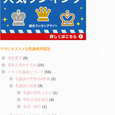
ママにオススメな乳腺炎対処法
母乳育児
(6)
母乳を増やす方法
(15)
イタイ乳腺炎について
(56)
乳腺炎の予防法&対策
(2)
乳腺炎の原因
(9)
乳腺の母乳づまり
(1)
母乳分泌多過症
(4)
血流・血行
(1)