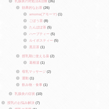
乳腺炎の対処法&治療
(35)
効果的なお茶
(26)
amoma(アモーマ)
(1)
ごぼう茶
(8)
たんぽぽ茶
(5)
ハーブティー
(5)
ルイボスティー
(5)
黒豆茶
(1)
授乳期に使える薬
(2)
葛根湯
(1)
母乳マッサージ
(2)
運動
(1)
飲み物・食事
(1)
乳腺炎の症状
(10)
授乳のお悩み解決
(7)