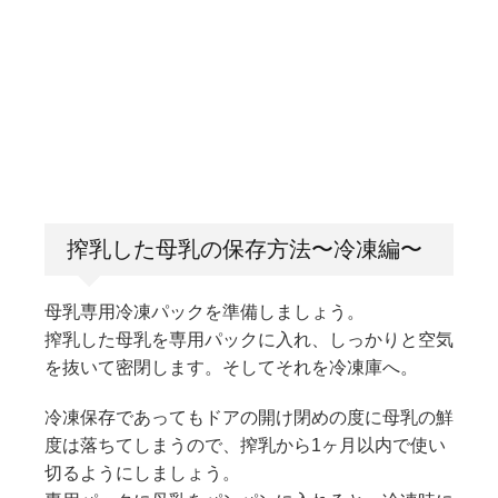
搾乳した母乳の保存方法〜冷凍編〜
母乳専用冷凍パックを準備しましょう。
搾乳した母乳を専用パックに入れ、しっかりと空気
を抜いて密閉します。そしてそれを冷凍庫へ。
冷凍保存であってもドアの開け閉めの度に母乳の鮮
度は落ちてしまうので、搾乳から1ヶ月以内で使い
切るようにしましょう。