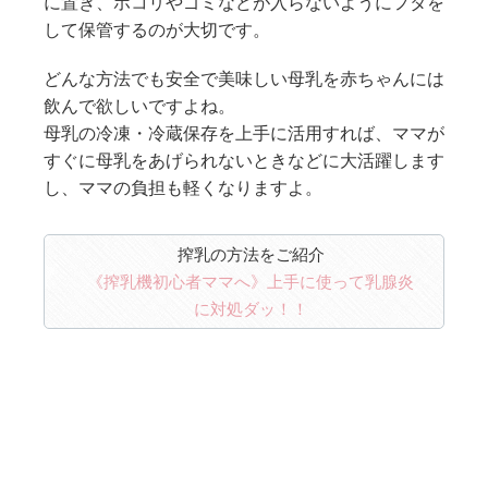
に置き、ホコリやゴミなどが入らないようにフタを
して保管するのが大切です。
どんな方法でも安全で美味しい母乳を赤ちゃんには
飲んで欲しいですよね。
母乳の冷凍・冷蔵保存を上手に活用すれば、ママが
すぐに母乳をあげられないときなどに大活躍します
し、ママの負担も軽くなりますよ。
搾乳の方法をご紹介
《搾乳機初心者ママへ》上手に使って乳腺炎
に対処ダッ！！