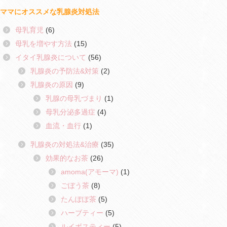
ママにオススメな乳腺炎対処法
母乳育児
(6)
母乳を増やす方法
(15)
イタイ乳腺炎について
(56)
乳腺炎の予防法&対策
(2)
乳腺炎の原因
(9)
乳腺の母乳づまり
(1)
母乳分泌多過症
(4)
血流・血行
(1)
乳腺炎の対処法&治療
(35)
効果的なお茶
(26)
amoma(アモーマ)
(1)
ごぼう茶
(8)
たんぽぽ茶
(5)
ハーブティー
(5)
ルイボスティー
(5)