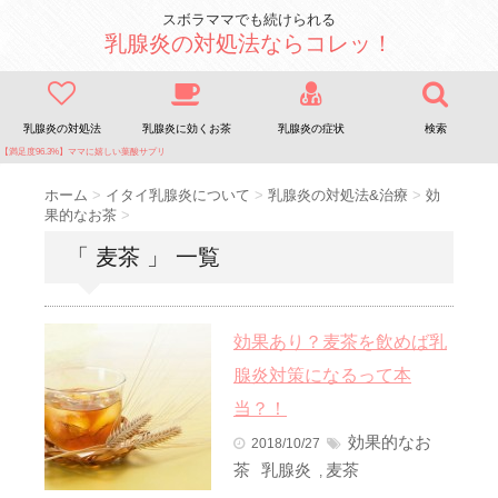
スボラママでも続けられる
乳腺炎の対処法ならコレッ！
乳腺炎の対処法
乳腺炎に効くお茶
乳腺炎の症状
検索
【満足度96.3%】ママに嬉しい葉酸サプリ
ホーム
>
イタイ乳腺炎について
>
乳腺炎の対処法&治療
>
効
果的なお茶
>
「 麦茶 」 一覧
効果あり？麦茶を飲めば乳
腺炎対策になるって本
当？！
効果的なお
2018/10/27
茶
乳腺炎
麦茶
,