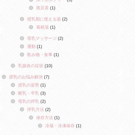
黒豆茶
(1)
授乳期に使える薬
(2)
葛根湯
(1)
母乳マッサージ
(2)
運動
(1)
飲み物・食事
(1)
乳腺炎の症状
(10)
授乳のお悩み解決
(7)
授乳の姿勢
(1)
断乳・卒乳
(3)
母乳の搾乳
(2)
搾乳方法
(2)
保存方法
(1)
冷蔵・冷凍保存
(1)