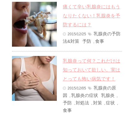
痛くて辛い乳腺炎にはもう
なりたくない！乳腺炎を予
防するには？
乳腺炎の予防
2015/12/25
法&対策
予防
食事
,
乳腺炎って何？これだけは
知っておいて欲しい。実は
とっても怖い病気です！
乳腺炎の原
2015/12/05
因
乳腺炎の症状
乳腺炎
,
,
予防
対処法
対策
症状
,
,
,
,
食事