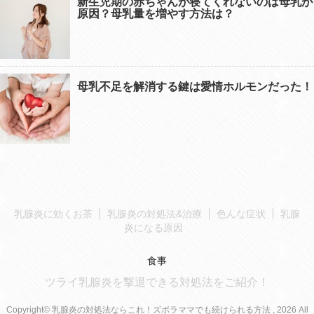
新生児期の赤ちゃんが寝てくれないのは母乳が
原因？母乳量を増やす方法は？
母乳不足を解消する鍵は愛情ホルモンだった！
乳腺炎に効くお茶
乳腺炎の対処法&治療
色んな症状
乳腺
炎になる原因
食事
ツライ乳腺炎を撃退できる対処法をご紹介！
Copyright© 乳腺炎の対処法ならこれ！ズボラママでも続けられる方法 , 2026 All