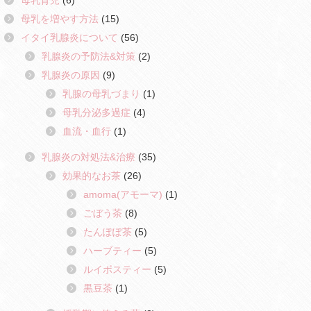
母乳育児
(6)
母乳を増やす方法
(15)
イタイ乳腺炎について
(56)
乳腺炎の予防法&対策
(2)
乳腺炎の原因
(9)
乳腺の母乳づまり
(1)
母乳分泌多過症
(4)
血流・血行
(1)
乳腺炎の対処法&治療
(35)
効果的なお茶
(26)
amoma(アモーマ)
(1)
ごぼう茶
(8)
たんぽぽ茶
(5)
ハーブティー
(5)
ルイボスティー
(5)
黒豆茶
(1)