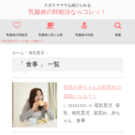
スボラママでも続けられる
乳腺炎の対処法ならコレッ！
乳腺炎の対処法
乳腺炎に効くお茶
乳腺炎の症状
検索
【満足度96.3%】ママに嬉しい葉酸サプリ
ホーム
>
母乳育児
>
「 食事 」 一覧
母乳が赤ちゃんの肌荒れの
原因になる？！
母乳育児
母
2018/12/21
乳
母乳育児
肌荒れ
赤ち
,
,
,
ゃん
食事
,