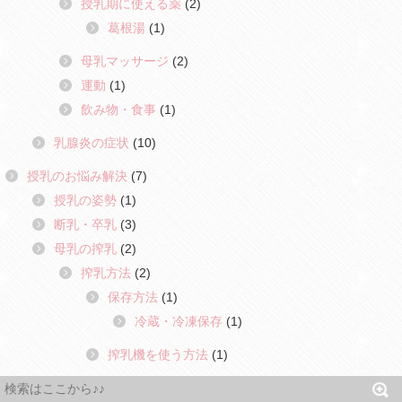
授乳期に使える薬
(2)
葛根湯
(1)
母乳マッサージ
(2)
運動
(1)
飲み物・食事
(1)
乳腺炎の症状
(10)
授乳のお悩み解決
(7)
授乳の姿勢
(1)
断乳・卒乳
(3)
母乳の搾乳
(2)
搾乳方法
(2)
保存方法
(1)
冷蔵・冷凍保存
(1)
搾乳機を使う方法
(1)