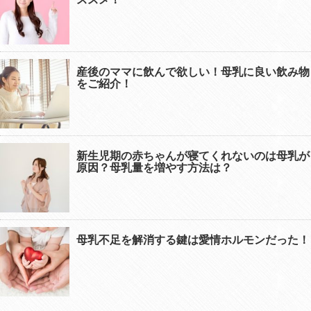
産後のママに飲んで欲しい！母乳に良い飲み物
をご紹介！
新生児期の赤ちゃんが寝てくれないのは母乳が
原因？母乳量を増やす方法は？
母乳不足を解消する鍵は愛情ホルモンだった！