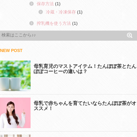
保存方法
(1)
冷蔵・冷凍保存
(1)
搾乳機を使う方法
(1)
NEW POST
母乳育児のマストアイテム！たんぽぽ茶とたん
ぽぽコーヒーの違いは？
母乳で赤ちゃんを育てたいならたんぽぽ茶がオ
ススメ！