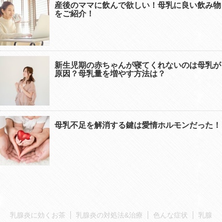
産後のママに飲んで欲しい！母乳に良い飲み物
をご紹介！
新生児期の赤ちゃんが寝てくれないのは母乳が
原因？母乳量を増やす方法は？
母乳不足を解消する鍵は愛情ホルモンだった！
乳腺炎に効くお茶
乳腺炎の対処法&治療
色んな症状
乳腺