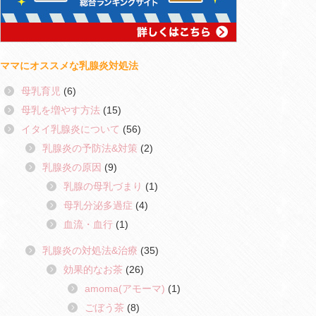
ママにオススメな乳腺炎対処法
母乳育児
(6)
母乳を増やす方法
(15)
イタイ乳腺炎について
(56)
乳腺炎の予防法&対策
(2)
乳腺炎の原因
(9)
乳腺の母乳づまり
(1)
母乳分泌多過症
(4)
血流・血行
(1)
乳腺炎の対処法&治療
(35)
効果的なお茶
(26)
amoma(アモーマ)
(1)
ごぼう茶
(8)