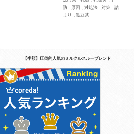
,
,
,
防
原因
対処法
対策
詰
,
,
,
,
まり
黒豆茶
,
【半額】圧倒的人気のミルクルスルーブレンド