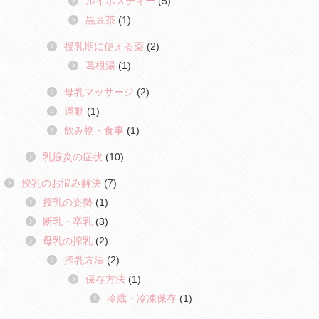
ルイボスティー
(5)
黒豆茶
(1)
授乳期に使える薬
(2)
葛根湯
(1)
母乳マッサージ
(2)
運動
(1)
飲み物・食事
(1)
乳腺炎の症状
(10)
授乳のお悩み解決
(7)
授乳の姿勢
(1)
断乳・卒乳
(3)
母乳の搾乳
(2)
搾乳方法
(2)
保存方法
(1)
冷蔵・冷凍保存
(1)