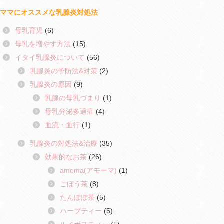
ママにオススメな乳腺炎対処法
母乳育児
(6)
母乳を増やす方法
(15)
イタイ乳腺炎について
(56)
乳腺炎の予防法&対策
(2)
乳腺炎の原因
(9)
乳腺の母乳づまり
(1)
母乳分泌多過症
(4)
血流・血行
(1)
乳腺炎の対処法&治療
(35)
効果的なお茶
(26)
amoma(アモーマ)
(1)
ごぼう茶
(8)
たんぽぽ茶
(5)
ハーブティー
(5)