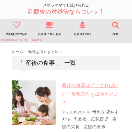
スボラママでも続けられる
乳腺炎の対処法ならコレッ！
乳腺炎の対処法
乳腺炎に効くお茶
乳腺炎の症状
検索
【満足度96.3%】ママに嬉しい葉酸サプリ
ホーム
>
母乳を増やす方法
>
「 産後の食事 」 一覧
産後の食事はどうすればい
い？母乳育児を成功させよ
う！
母乳を増やす
2018/12/14
方法
乳腺炎
母乳育児
産
,
,
後の栄養
産後の食事
,