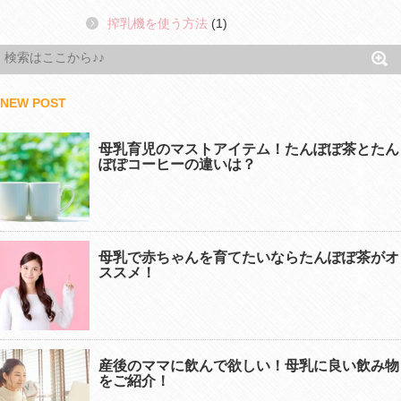
搾乳機を使う方法
(1)
NEW POST
母乳育児のマストアイテム！たんぽぽ茶とたん
ぽぽコーヒーの違いは？
母乳で赤ちゃんを育てたいならたんぽぽ茶がオ
ススメ！
産後のママに飲んで欲しい！母乳に良い飲み物
をご紹介！