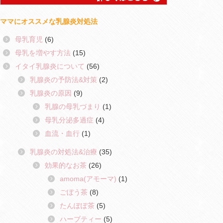
ママにオススメな乳腺炎対処法
母乳育児
(6)
母乳を増やす方法
(15)
イタイ乳腺炎について
(56)
乳腺炎の予防法&対策
(2)
乳腺炎の原因
(9)
乳腺の母乳づまり
(1)
母乳分泌多過症
(4)
血流・血行
(1)
乳腺炎の対処法&治療
(35)
効果的なお茶
(26)
amoma(アモーマ)
(1)
ごぼう茶
(8)
たんぽぽ茶
(5)
ハーブティー
(5)