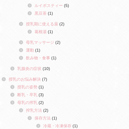
ルイボスティー
(5)
黒豆茶
(1)
授乳期に使える薬
(2)
葛根湯
(1)
母乳マッサージ
(2)
運動
(1)
飲み物・食事
(1)
乳腺炎の症状
(10)
授乳のお悩み解決
(7)
授乳の姿勢
(1)
断乳・卒乳
(3)
母乳の搾乳
(2)
搾乳方法
(2)
保存方法
(1)
冷蔵・冷凍保存
(1)