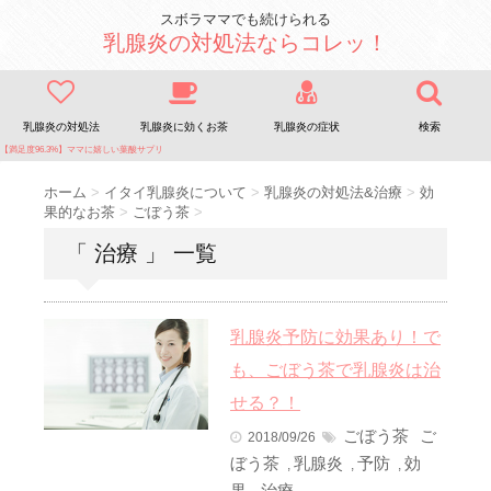
スボラママでも続けられる
乳腺炎の対処法ならコレッ！
乳腺炎の対処法
乳腺炎に効くお茶
乳腺炎の症状
検索
【満足度96.3%】ママに嬉しい葉酸サプリ
ホーム
>
イタイ乳腺炎について
>
乳腺炎の対処法&治療
>
効
果的なお茶
>
ごぼう茶
>
「 治療 」 一覧
乳腺炎予防に効果あり！で
も、ごぼう茶で乳腺炎は治
せる？！
ごぼう茶
ご
2018/09/26
ぼう茶
乳腺炎
予防
効
,
,
,
果
治療