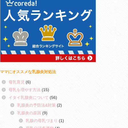
ママにオススメな乳腺炎対処法
母乳育児
(6)
母乳を増やす方法
(15)
イタイ乳腺炎について
(56)
乳腺炎の予防法&対策
(2)
乳腺炎の原因
(9)
乳腺の母乳づまり
(1)