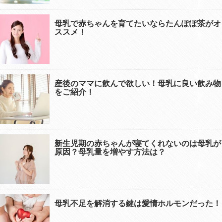
母乳で赤ちゃんを育てたいならたんぽぽ茶がオ
ススメ！
産後のママに飲んで欲しい！母乳に良い飲み物
をご紹介！
新生児期の赤ちゃんが寝てくれないのは母乳が
原因？母乳量を増やす方法は？
母乳不足を解消する鍵は愛情ホルモンだった！