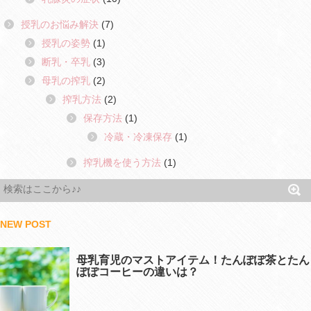
授乳のお悩み解決
(7)
授乳の姿勢
(1)
断乳・卒乳
(3)
母乳の搾乳
(2)
搾乳方法
(2)
保存方法
(1)
冷蔵・冷凍保存
(1)
搾乳機を使う方法
(1)
NEW POST
母乳育児のマストアイテム！たんぽぽ茶とたん
ぽぽコーヒーの違いは？