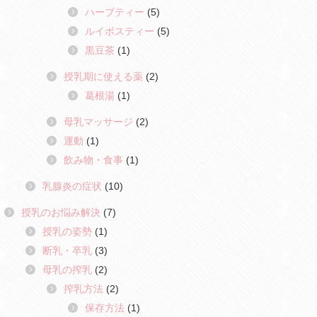
ハーブティー
(5)
ルイボスティー
(5)
黒豆茶
(1)
授乳期に使える薬
(2)
葛根湯
(1)
母乳マッサージ
(2)
運動
(1)
飲み物・食事
(1)
乳腺炎の症状
(10)
授乳のお悩み解決
(7)
授乳の姿勢
(1)
断乳・卒乳
(3)
母乳の搾乳
(2)
搾乳方法
(2)
保存方法
(1)