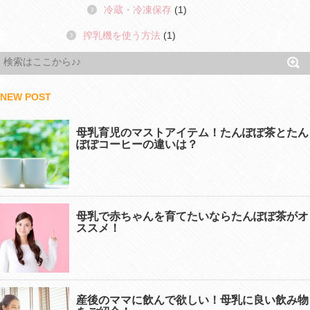
冷蔵・冷凍保存
(1)
搾乳機を使う方法
(1)
NEW POST
母乳育児のマストアイテム！たんぽぽ茶とたん
ぽぽコーヒーの違いは？
母乳で赤ちゃんを育てたいならたんぽぽ茶がオ
ススメ！
産後のママに飲んで欲しい！母乳に良い飲み物