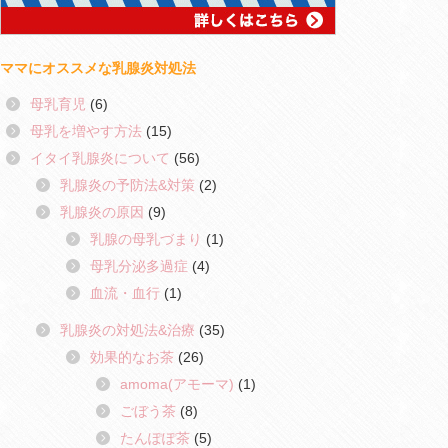
ママにオススメな乳腺炎対処法
母乳育児
(6)
母乳を増やす方法
(15)
イタイ乳腺炎について
(56)
乳腺炎の予防法&対策
(2)
乳腺炎の原因
(9)
乳腺の母乳づまり
(1)
母乳分泌多過症
(4)
血流・血行
(1)
乳腺炎の対処法&治療
(35)
効果的なお茶
(26)
amoma(アモーマ)
(1)
ごぼう茶
(8)
たんぽぽ茶
(5)