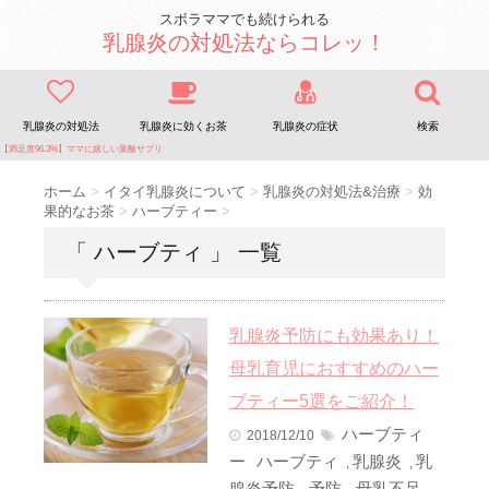
スボラママでも続けられる
乳腺炎の対処法ならコレッ！
乳腺炎の対処法
乳腺炎に効くお茶
乳腺炎の症状
検索
【満足度96.3%】ママに嬉しい葉酸サプリ
ホーム
>
イタイ乳腺炎について
>
乳腺炎の対処法&治療
>
効
果的なお茶
>
ハーブティー
>
「 ハーブティ 」 一覧
乳腺炎予防にも効果あり！
母乳育児におすすめのハー
ブティー5選をご紹介！
ハーブティ
2018/12/10
ー
ハーブティ
乳腺炎
乳
,
,
腺炎予防
予防
母乳不足