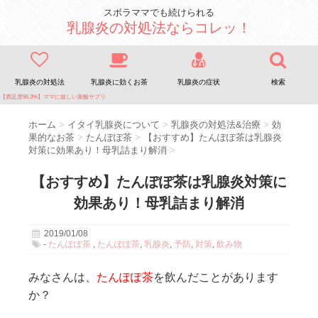
スボラママでも続けられる
乳腺炎の対処法ならコレッ！
乳腺炎の対処法
乳腺炎に効くお茶
乳腺炎の症状
検索
【満足度96.3%】ママに嬉しい葉酸サプリ
ホーム
>
イタイ乳腺炎について
>
乳腺炎の対処法&治療
>
効
果的なお茶
>
たんぽぽ茶
>
【おすすめ】たんぽぽ茶は乳腺炎
対策に効果あり！母乳詰まり解消
>
【おすすめ】たんぽぽ茶は乳腺炎対策に
効果あり！母乳詰まり解消
2019/01/08
-
たんぽぽ茶
,
たんぽぽ茶
,
乳腺炎
,
予防
,
対策
,
飲み物
みなさんは、
たんぽぽ茶
を飲んだことがあります
か？