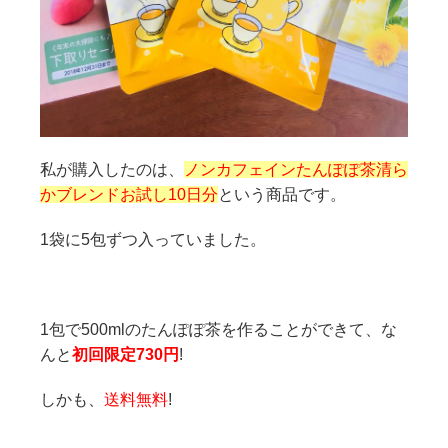
私が購入したのは、
ノンカフェインたんぽぽ茶清ら
かブレンドお試し10日分
という商品です。
1袋に5包ずつ入っていました。
1包で500mlのたんぽぽ茶を作ることができて、な
んと
初回限定730円
!
しかも、
送料無料
!