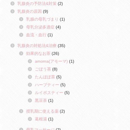
乳腺炎の予防法&対策
(2)
乳腺炎の原因
(9)
乳腺の母乳づまり
(1)
母乳分泌多過症
(4)
血流・血行
(1)
乳腺炎の対処法&治療
(35)
効果的なお茶
(26)
amoma(アモーマ)
(1)
ごぼう茶
(8)
たんぽぽ茶
(5)
ハーブティー
(5)
ルイボスティー
(5)
黒豆茶
(1)
授乳期に使える薬
(2)
葛根湯
(1)
母乳マッサージ
(2)