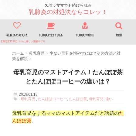
スボラママでも続けられる
乳腺炎の対処法ならコレッ！
乳腺炎の対処法
乳腺炎に効くお茶
乳腺炎の症状
検索
【満足度96.3%】ママに嬉しい葉酸サプリ
ホーム
>
母乳育児
>
少ない母乳を増やすには？その方法と対
策を解説
>
母乳育児のマストアイテム！たんぽぽ茶
とたんぽぽコーヒーの違いは？
2019/01/18
-
母乳育児
,
たんぽぽコーヒー
,
たんぽぽ茶
,
母乳育児
,
違い
母乳育児をするママのマストアイテムだと話題の
た
んぽぽ茶
。