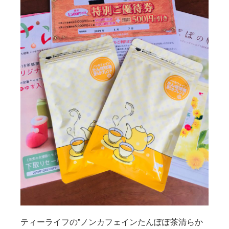
ティーライフの”ノンカフェインたんぽぽ茶清らか