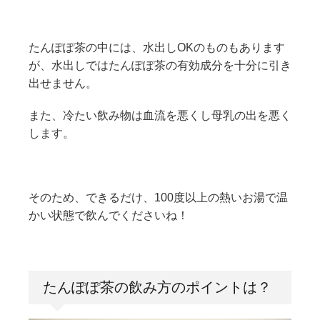
たんぽぽ茶の中には、水出しOKのものもあります
が、水出しではたんぽぽ茶の有効成分を十分に引き
出せません。
また、冷たい飲み物は血流を悪くし母乳の出を悪く
します。
そのため、できるだけ、100度以上の熱いお湯で温
かい状態で飲んでくださいね！
たんぽぽ茶の飲み方のポイントは？