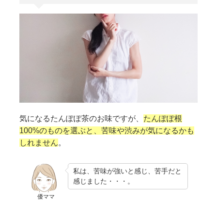
気になるたんぽぽ茶のお味ですが、
たんぽぽ根
100%のものを選ぶと、苦味や渋みが気になるかも
しれません
。
私は、苦味が強いと感じ、苦手だと
感じました・・・。
優ママ