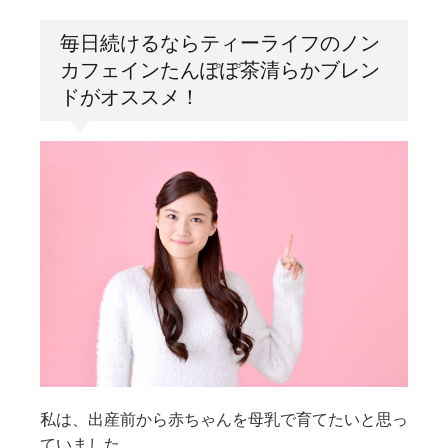
毎日続けるならティーライフのノン
カフェインたんぽぽ茶清らかブレン
ドがオススメ！
私は、出産前から赤ちゃんを母乳で育てたいと思っ
ていました。