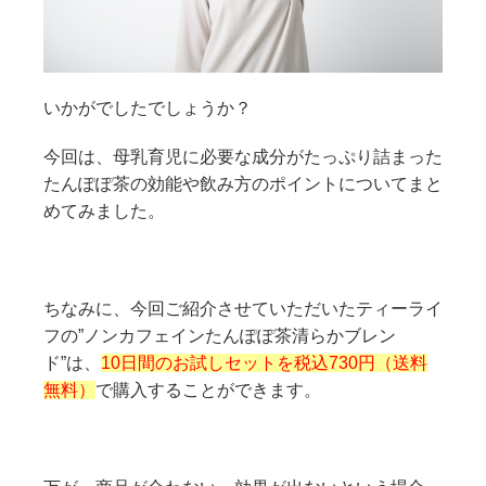
いかがでしたでしょうか？
今回は、母乳育児に必要な成分がたっぷり詰まった
たんぽぽ茶の効能や飲み方のポイントについてまと
めてみました。
ちなみに、今回ご紹介させていただいたティーライ
フの”ノンカフェインたんぽぽ茶清らかブレン
ド”は、
10日間のお試しセットを税込730円（送料
無料）
で購入することができます。