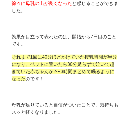
徐々に母乳の出が良くなった
と感じることができま
した。
効果が目立って表れたのは、開始から7日目のこと
です。
それまで1回に40分ほどかけていた授乳時間が半分
になり、ベッドに置いたら30分足らずで泣いて起
きていた赤ちゃんが2〜3時間まとめて眠るように
なった
のです！
母乳が足りていると自信がついたことで、気持ちも
スッと軽くなりました。