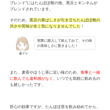
ブレンド”にはたんぽぽ根の他、黒豆とギンネムが
ブレンドされています。
そのため、
黒豆の香ばしさが引き立ちたんぽぽ根の
渋さや苦味が全く気になりませんでした
！
実際に購入して飲んでみて、その味
の美味しさに驚きました！
優ママ
また、麦茶やほうじ茶に近い味のため、
食事と一緒
に飲んでも違和感がなく
、いつでも気軽に飲めるの
も嬉しかったです。
肝心の効果ですが、たんぽぽ茶を飲み始めてから、