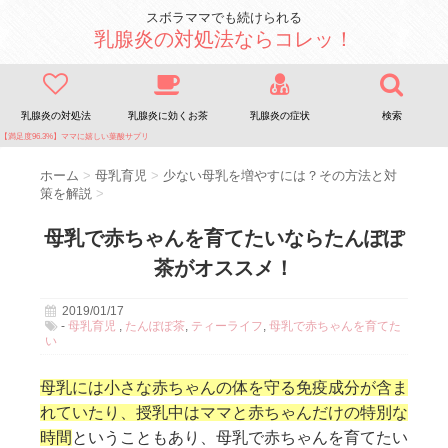
スボラママでも続けられる
乳腺炎の対処法ならコレッ！
乳腺炎の対処法
乳腺炎に効くお茶
乳腺炎の症状
検索
【満足度96.3%】ママに嬉しい葉酸サプリ
ホーム
>
母乳育児
>
少ない母乳を増やすには？その方法と対
策を解説
>
母乳で赤ちゃんを育てたいならたんぽぽ
茶がオススメ！
2019/01/17
-
母乳育児
,
たんぽぽ茶
,
ティーライフ
,
母乳で赤ちゃんを育てた
い
母乳には小さな赤ちゃんの体を守る免疫成分が含ま
れていたり、授乳中はママと赤ちゃんだけの特別な
時間
ということもあり、母乳で赤ちゃんを育てたい