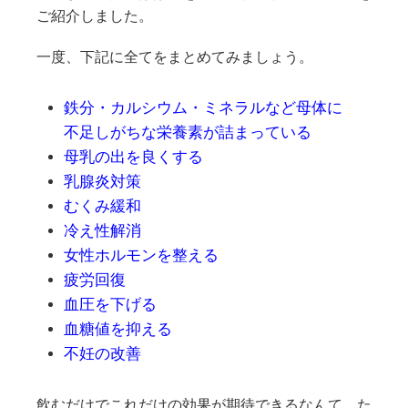
ご紹介しました。
一度、下記に全てをまとめてみましょう。
鉄分・カルシウム・ミネラルなど母体に
不足しがちな栄養素が詰まっている
母乳の出を良くする
乳腺炎対策
むくみ緩和
冷え性解消
女性ホルモンを整える
疲労回復
血圧を下げる
血糖値を抑える
不妊の改善
飲むだけでこれだけの効果が期待できるなんて、た