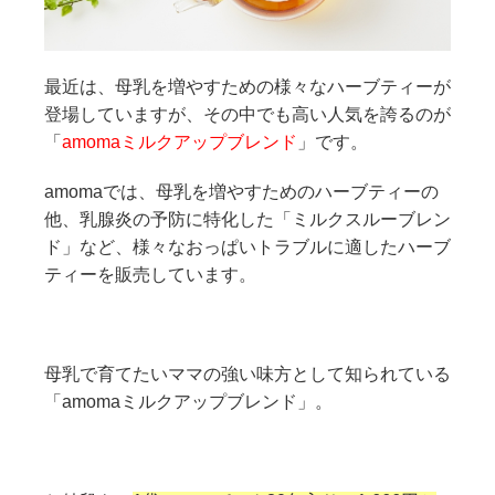
最近は、母乳を増やすための様々なハーブティーが
登場していますが、その中でも高い人気を誇るのが
「
amomaミルクアップブレンド
」です。
amomaでは、母乳を増やすためのハーブティーの
他、乳腺炎の予防に特化した「ミルクスルーブレン
ド」など、様々なおっぱいトラブルに適したハーブ
ティーを販売しています。
母乳で育てたいママの強い味方として知られている
「amomaミルクアップブレンド」。