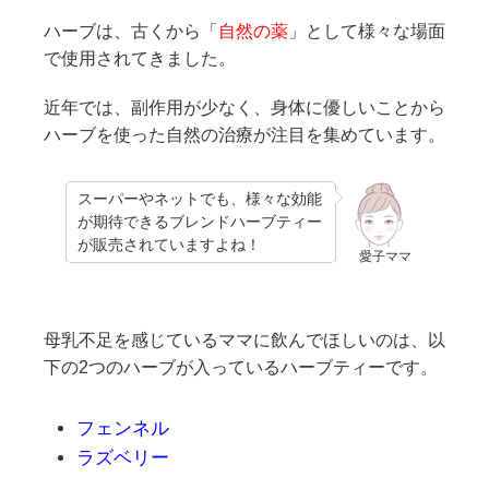
ハーブは、古くから「
自然の薬
」として様々な場面
で使用されてきました。
近年では、副作用が少なく、身体に優しいことから
ハーブを使った自然の治療が注目を集めています。
スーパーやネットでも、様々な効能
が期待できるブレンドハーブティー
が販売されていますよね！
愛子ママ
母乳不足を感じているママに飲んでほしいのは、以
下の2つのハーブが入っているハーブティーです。
フェンネル
ラズベリー