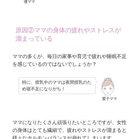
優ママ
原因②ママの身体の疲れやストレスが
溜まっている
ママの多くが、毎日の家事や育児で疲れや睡眠不足
を感じているのではないでしょうか？
特に、授乳中のママは夜間授乳のた
め寝不足になりがち！
愛子ママ
ママになりたくさん頑張りたいところですが、女性
の身体はとても繊細で、疲れやストレスが溜まると
様々なホルモンバランスが崩れてしまいます。