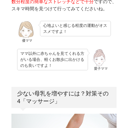
数分程度の簡単なストレッチなどで十分
ですので、
スキマ時間を見つけて行ってみてくださいね。
心地よいと感じる程度の運動がオス
スメですよ！
優ママ
ママ以外に赤ちゃんを見てくれる方
がいる場合、軽くお散歩に出かける
のも良いですよ！
愛子ママ
少ない母乳を増やすには？対策その
4「マッサージ」