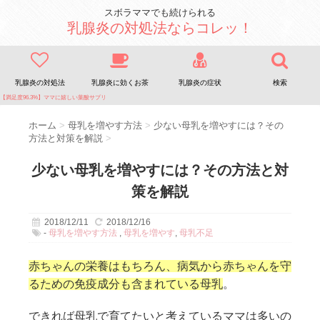
スボラママでも続けられる
乳腺炎の対処法ならコレッ！
乳腺炎の対処法
乳腺炎に効くお茶
乳腺炎の症状
検索
【満足度96.3%】ママに嬉しい葉酸サプリ
ホーム
>
母乳を増やす方法
>
少ない母乳を増やすには？その
方法と対策を解説
>
少ない母乳を増やすには？その方法と対
策を解説
2018/12/11
2018/12/16
-
母乳を増やす方法
,
母乳を増やす
,
母乳不足
赤ちゃんの栄養はもちろん、病気から赤ちゃんを守
るための免疫成分も含まれている母乳
。
できれば母乳で育てたいと考えているママは多いの