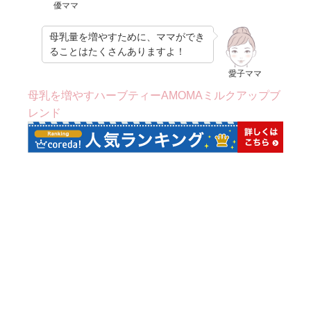
優ママ
母乳量を増やすために、ママができ
ることはたくさんありますよ！
愛子ママ
母乳を増やすハーブティーAMOMAミルクアップブ
レンド