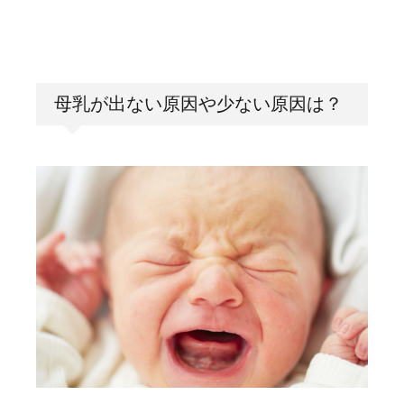
母乳が出ない原因や少ない原因は？