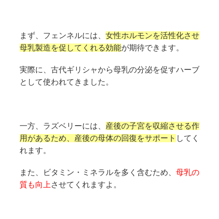
まず、フェンネルには、
女性ホルモンを活性化させ
母乳製造を促してくれる効能
が期待できます。
実際に、古代ギリシャから母乳の分泌を促すハーブ
として使われてきました。
一方、ラズベリーには、
産後の子宮を収縮させる作
用があるため、産後の母体の回復をサポート
してく
れます。
また、ビタミン・ミネラルを多く含むため、
母乳の
質も向上
させてくれますよ。