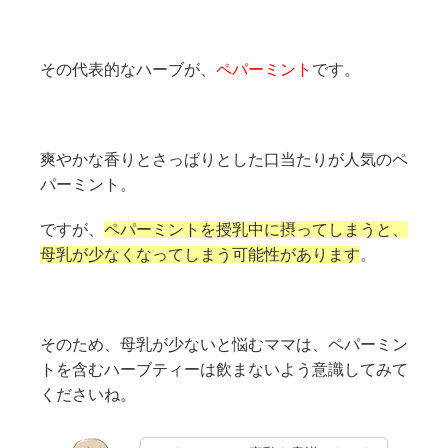
その代表的なハーブが、
ペパーミント
です。
爽やかな香りとさっぱりとした口当たりが人気のペ
パーミント。
ですが、
ペパーミントを授乳中に摂ってしまうと、
母乳が少なくなってしまう可能性があります
。
そのため、母乳が少ないと悩むママは、ペパーミン
トを含むハーブティーは飲まないよう意識してみて
くださいね。