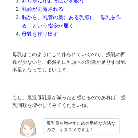
赤ちゃんがおっぱいを吸う
乳頭が刺激される
脳から、乳管の奥にある乳腺に「母乳を作
る」という指令が届く
母乳を作り出す
母乳はこのようにして作られていくので、授乳の回
数が少ないと、必然的に乳頭への刺激が足りず母乳
不足となってしまいます。
もし、最近母乳量が減ったと感じるのであれば、授
乳回数を増やしてみてくださいね。
母乳量を増やすための手軽な方法な
ので、オススメですよ！