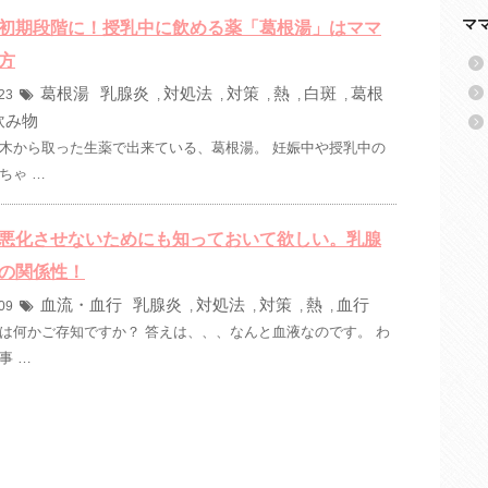
マ
初期段階に！授乳中に飲める薬「葛根湯」はママ
方
葛根湯
乳腺炎
対処法
対策
熱
白斑
葛根
/23
,
,
,
,
,
飲み物
木から取った生薬で出来ている、葛根湯。 妊娠中や授乳中の
ちゃ …
悪化させないためにも知っておいて欲しい。乳腺
の関係性！
血流・血行
乳腺炎
対処法
対策
熱
血行
/09
,
,
,
,
は何かご存知ですか？ 答えは、、、なんと血液なのです。 わ
事 …