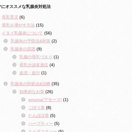
マにオススメな乳腺炎対処法
母乳育児
(6)
母乳を増やす方法
(15)
イタイ乳腺炎について
(56)
乳腺炎の予防法&対策
(2)
乳腺炎の原因
(9)
乳腺の母乳づまり
(1)
母乳分泌多過症
(4)
血流・血行
(1)
乳腺炎の対処法&治療
(35)
効果的なお茶
(26)
amoma(アモーマ)
(1)
ごぼう茶
(8)
たんぽぽ茶
(5)
ハーブティー
(5)
ルイボスティー
(5)