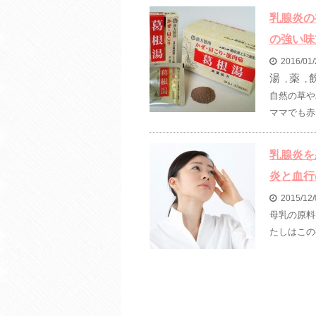
乳腺炎の
の強い味
2016/01
湯
薬
,
,
自然の草や
ママでも赤
乳腺炎を
炎と血行
2015/12
母乳の原料
たしはこの