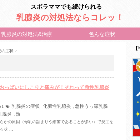
スボラママでも続けられる
乳腺炎の対処法ならコレッ！
乳腺炎の対処法&治療
色んな症状
【
炎の症状
>
おっぱいにしこりと痛みが！それって急性乳腺炎
乳腺炎の症状
化膿性乳腺炎
急性うっ滞乳腺
/31
,
乳腺炎
熱
,
らかの原因（母乳の詰まりや細菌であることが多い）で炎症を
る状 …