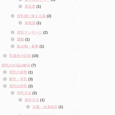
黒豆茶
(1)
授乳期に使える薬
(2)
葛根湯
(1)
母乳マッサージ
(2)
運動
(1)
飲み物・食事
(1)
乳腺炎の症状
(10)
授乳のお悩み解決
(7)
授乳の姿勢
(1)
断乳・卒乳
(3)
母乳の搾乳
(2)
搾乳方法
(2)
保存方法
(1)
冷蔵・冷凍保存
(1)