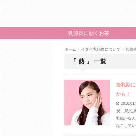
乳腺炎に効くお茶
ホーム
>
イタイ乳腺炎について
>
乳腺
「 熱 」 一覧
授乳期に
かも！
2016/01
炎
急性
,
乳腺がなん
起こしてい