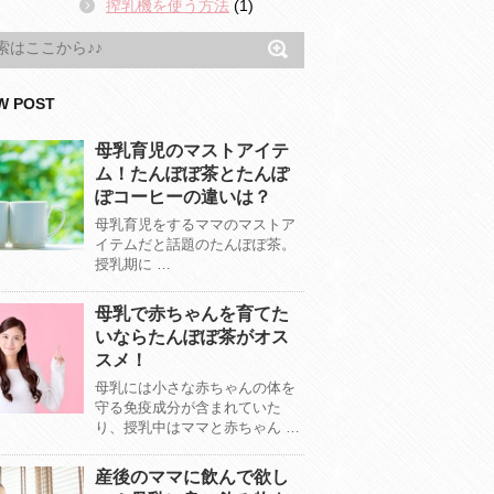
搾乳機を使う方法
(1)
W POST
母乳育児のマストアイテ
ム！たんぽぽ茶とたんぽ
ぽコーヒーの違いは？
母乳育児をするママのマストア
イテムだと話題のたんぽぽ茶。
授乳期に …
母乳で赤ちゃんを育てた
いならたんぽぽ茶がオス
スメ！
母乳には小さな赤ちゃんの体を
守る免疫成分が含まれていた
り、授乳中はママと赤ちゃん …
産後のママに飲んで欲し