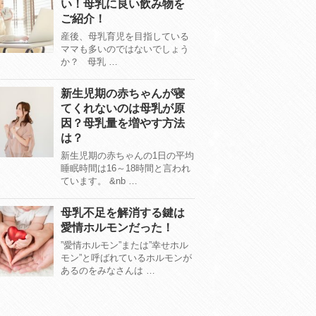
い！母乳に良い飲み物を
ご紹介！
産後、母乳育児を目指している
ママも多いのではないでしょう
か？ 母乳 …
新生児期の赤ちゃんが寝
てくれないのは母乳が原
因？母乳量を増やす方法
は？
新生児期の赤ちゃんの1日の平均
睡眠時間は16～18時間と言われ
ています。 &nb …
母乳不足を解消する鍵は
愛情ホルモンだった！
”愛情ホルモン”または”幸せホル
モン”と呼ばれているホルモンが
あるのをみなさんは …