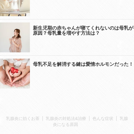
新生児期の赤ちゃんが寝てくれないのは母乳が
原因？母乳量を増やす方法は？
母乳不足を解消する鍵は愛情ホルモンだった！
乳腺炎に効くお茶
乳腺炎の対処法&治療
色んな症状
乳腺
炎になる原因