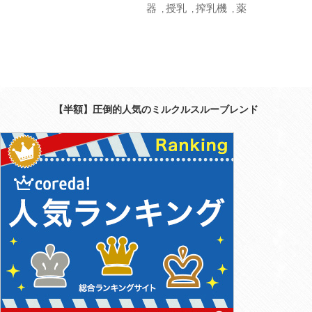
器
授乳
搾乳機
薬
,
,
,
【半額】圧倒的人気のミルクルスルーブレンド