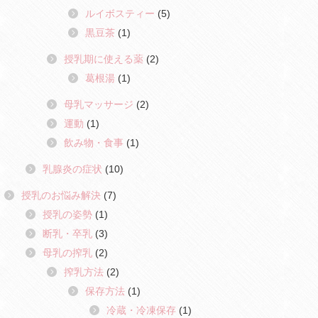
ルイボスティー
(5)
黒豆茶
(1)
授乳期に使える薬
(2)
葛根湯
(1)
母乳マッサージ
(2)
運動
(1)
飲み物・食事
(1)
乳腺炎の症状
(10)
授乳のお悩み解決
(7)
授乳の姿勢
(1)
断乳・卒乳
(3)
母乳の搾乳
(2)
搾乳方法
(2)
保存方法
(1)
冷蔵・冷凍保存
(1)