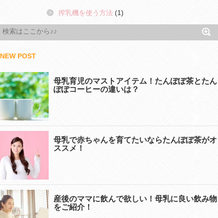
搾乳機を使う方法
(1)
NEW POST
母乳育児のマストアイテム！たんぽぽ茶とたん
ぽぽコーヒーの違いは？
母乳で赤ちゃんを育てたいならたんぽぽ茶がオ
ススメ！
産後のママに飲んで欲しい！母乳に良い飲み物
をご紹介！