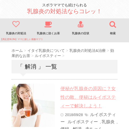
スボラママでも続けられる
乳腺炎の対処法ならコレッ！
乳腺炎の対処法
乳腺炎に効くお茶
乳腺炎の症状
検索
【満足度96.3%】ママに嬉しい葉酸サプリ
ホーム
>
イタイ乳腺炎について
>
乳腺炎の対処法&治療
>
効
果的なお茶
>
ルイボスティー
>
「 解消 」 一覧
便秘が乳腺炎の原因に？女
性の敵、便秘はルイボステ
ィーで解決しよう！
ルイボスティ
2018/09/28
ー
ルイボスティー
乳腺炎
,
,
便秘
解消
赤ちゃん