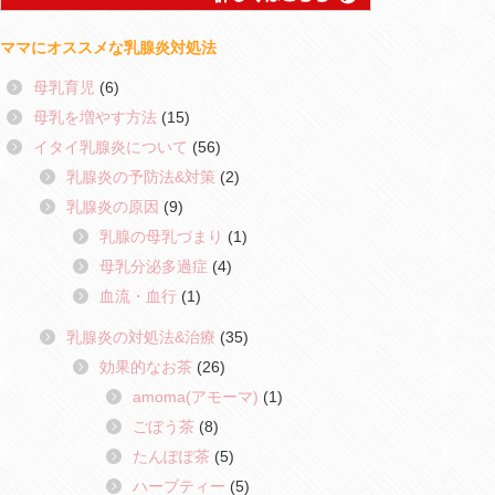
ママにオススメな乳腺炎対処法
母乳育児
(6)
母乳を増やす方法
(15)
イタイ乳腺炎について
(56)
乳腺炎の予防法&対策
(2)
乳腺炎の原因
(9)
乳腺の母乳づまり
(1)
母乳分泌多過症
(4)
血流・血行
(1)
乳腺炎の対処法&治療
(35)
効果的なお茶
(26)
amoma(アモーマ)
(1)
ごぼう茶
(8)
たんぽぽ茶
(5)
ハーブティー
(5)