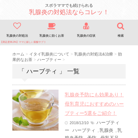
スボラママでも続けられる
乳腺炎の対処法ならコレッ！
乳腺炎の対処法
乳腺炎に効くお茶
乳腺炎の症状
検索
【満足度96.3%】ママに嬉しい葉酸サプリ
ホーム
>
イタイ乳腺炎について
>
乳腺炎の対処法&治療
>
効
果的なお茶
>
ハーブティー
>
「 ハーブティ 」 一覧
乳腺炎予防にも効果あり！
母乳育児におすすめのハー
ブティー5選をご紹介！
ハーブティ
2018/12/10
ー
ハーブティ
乳腺炎
乳
,
,
腺炎予防
予防
母乳不足