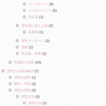
ハーブティー
(5)
ルイボスティー
(5)
黒豆茶
(1)
授乳期に使える薬
(2)
葛根湯
(1)
母乳マッサージ
(2)
運動
(1)
飲み物・食事
(1)
乳腺炎の症状
(10)
授乳のお悩み解決
(7)
授乳の姿勢
(1)
断乳・卒乳
(3)
母乳の搾乳
(2)
搾乳方法
(2)
保存方法
(1)