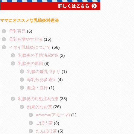
ママにオススメな乳腺炎対処法
母乳育児
(6)
母乳を増やす方法
(15)
イタイ乳腺炎について
(56)
乳腺炎の予防法&対策
(2)
乳腺炎の原因
(9)
乳腺の母乳づまり
(1)
母乳分泌多過症
(4)
血流・血行
(1)
乳腺炎の対処法&治療
(35)
効果的なお茶
(26)
amoma(アモーマ)
(1)
ごぼう茶
(8)
たんぽぽ茶
(5)