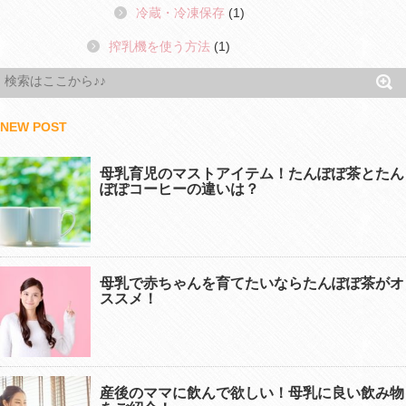
冷蔵・冷凍保存
(1)
搾乳機を使う方法
(1)
NEW POST
母乳育児のマストアイテム！たんぽぽ茶とたん
ぽぽコーヒーの違いは？
母乳で赤ちゃんを育てたいならたんぽぽ茶がオ
ススメ！
産後のママに飲んで欲しい！母乳に良い飲み物